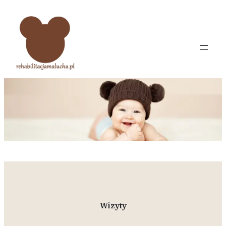
Przejdź
do
treści
Wizyty