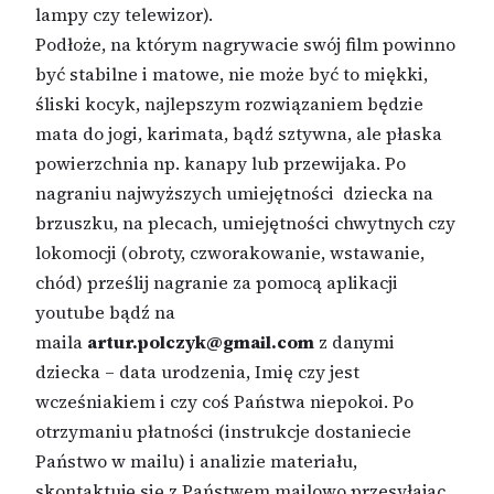
lampy czy telewizor).
Podłoże, na którym nagrywacie swój film powinno
być stabilne i matowe, nie może być to miękki,
śliski kocyk, najlepszym rozwiązaniem będzie
mata do jogi, karimata, bądź sztywna, ale płaska
powierzchnia np. kanapy lub przewijaka. Po
nagraniu najwyższych umiejętności dziecka na
brzuszku, na plecach, umiejętności chwytnych czy
lokomocji (obroty, czworakowanie, wstawanie,
chód) prześlij nagranie za pomocą aplikacji
youtube bądź na
maila
artur.polczyk@gmail.com
z danymi
dziecka – data urodzenia, Imię czy jest
wcześniakiem i czy coś Państwa niepokoi. Po
otrzymaniu płatności (instrukcje dostaniecie
Państwo w mailu) i analizie materiału,
skontaktuję się z Państwem mailowo przesyłając