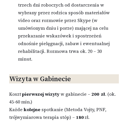
trzech dni roboczych od dostarczenia w
wybrany przez rodzica sposób materiałów
video oraz rozmowie przez Skype (w
umówionym dniu i porze) mającej na celu
przekazanie wskazówek i spostrzeżeń
odnośnie pielęgnacji, zabaw i ewentualnej
rehabilitacji. Rozmowa trwa ok. 20 – 30
minut.
Wizyta w Gabinecie
Koszt
pierwszej wizyty
w gabinecie –
200 zł
. (ok.
45-60 min.)
Każde
kolejne
spotkanie (Metoda Vojty, PNF,
trójwymiarowa terapia stóp) –
180
zł.