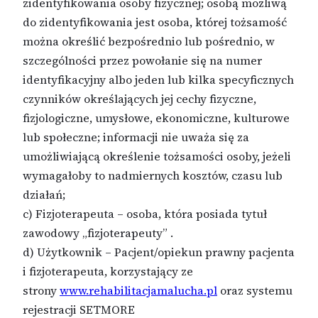
zidentyfikowania osoby fizycznej; osobą możliwą
do zidentyfikowania jest osoba, której tożsamość
można określić bezpośrednio lub pośrednio, w
szczególności przez powołanie się na numer
identyfikacyjny albo jeden lub kilka specyficznych
czynników określających jej cechy fizyczne,
fizjologiczne, umysłowe, ekonomiczne, kulturowe
lub społeczne; informacji nie uważa się za
umożliwiającą określenie tożsamości osoby, jeżeli
wymagałoby to nadmiernych kosztów, czasu lub
działań;
c) Fizjoterapeuta – osoba, która posiada tytuł
zawodowy „fizjoterapeuty” .
d) Użytkownik – Pacjent/opiekun prawny pacjenta
i fizjoterapeuta, korzystający ze
strony
www.rehabilitacjamalucha.pl
oraz systemu
rejestracji SETMORE