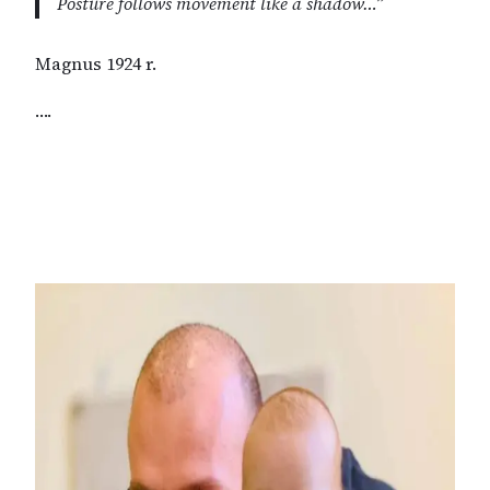
Posture follows movement like a shadow…”
Magnus 1924 r.
….