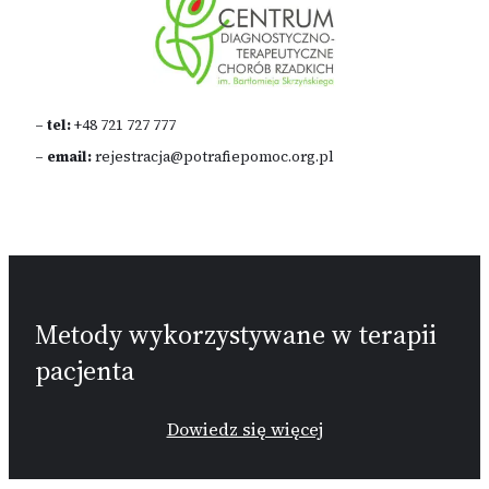
–
tel:
+48 721 727 777
–
email:
rejestracja@potrafiepomoc.org.pl
Metody wykorzystywane w terapii
pacjenta
Dowiedz się więcej